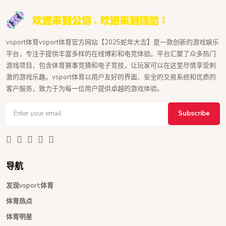
vsport体育vsport体育官方网站【2025蛇年大吉】是一款创新的游戏娱乐
平台，专注于提供丰富多样的在线博彩和电竞体验。平台汇聚了众多热门
游戏项目，包含体育赛事竞猜和电子竞技，让玩家可以在这里尽情享受刺
激的游戏乐趣。vsport体育以用户友好的界面、安全的交易系统和优质的
客户服务，致力于为每一位用户提供卓越的游戏体验。
Subscribe
导航
发现vsport体育
体育热点
体育明星