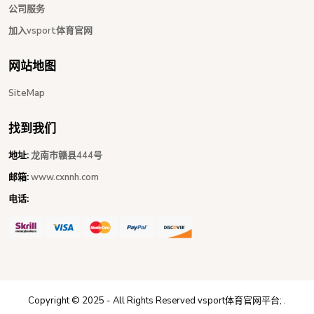
公司服务
加入vsport体育官网
网站地图
SiteMap
找到我们
地址:
龙南市赣县444号
邮箱:
www.cxnnh.com
电话:
Copyright © 2025 - All Rights Reserved
vsport体育官网平台;
.