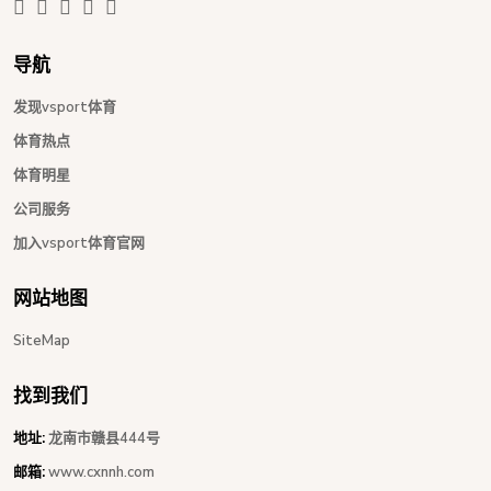
导航
发现vsport体育
体育热点
体育明星
公司服务
加入vsport体育官网
网站地图
SiteMap
找到我们
地址:
龙南市赣县444号
邮箱:
www.cxnnh.com