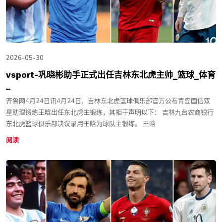
2026-05-30
vsport-巩晓彬助手正式出任吉林东北虎主帅_篮球_体育
_
齐鲁网4月24日讯4月24日，吉林东北虎篮球俱乐部官方公布青岛国信双
星助理锻练王晗出任东北虎主锻练，其相干声明以下： 吉林九台农商银行
东北虎篮球俱乐部决议录用王晗为球队主锻练。 王晗
阅读