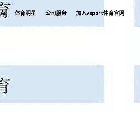
点
体育明星
公司服务
加入vsport体育官网