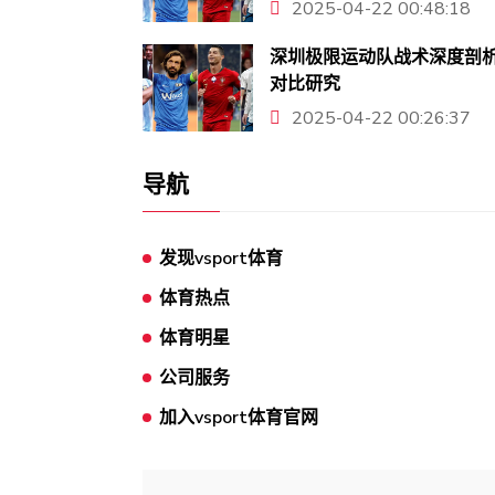
2025-04-22 00:48:18
深圳极限运动队战术深度剖
对比研究
2025-04-22 00:26:37
导航
发现vsport体育
体育热点
体育明星
公司服务
加入vsport体育官网