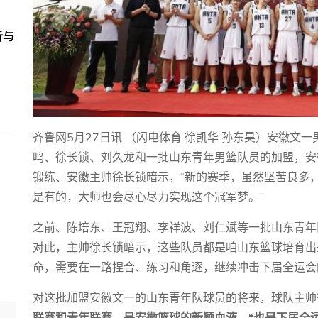
析与
齐鲁网5月27日讯 （闪电体育 徐凯华 孙东昊）安徽文
鸣、徐长锁、刘久龙和一批山东青年男篮队员的加盟，安
锻练、安徽主帅徐长锁暗示，“新的赛季，虽然坚苦良多
是有的，大师也会尽心尽力实现这个冠军梦。”
之前、陈培东、王冠翔、李祥波、刘仁斌等一批山东青年
对此，主帅徐长锁暗示，这些队员都是咱山东篮球培育出
命，需要在一路捏合、练习和角逐，继续冲击下届全运会
对这批加盟安徽文一的山东青年队球员的将来，球队主帅
联赛和青年联赛，是安徽篮球的新颖血液，“也是下届全