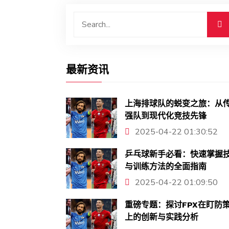
最新资讯
上海排球队的蜕变之旅：从
强队到现代化竞技先锋
2025-04-22 01:30:52
乒乓球新手必看：快速掌握
与训练方法的全面指南
2025-04-22 01:09:50
重磅专题：探讨FPX在盯防
上的创新与实践分析