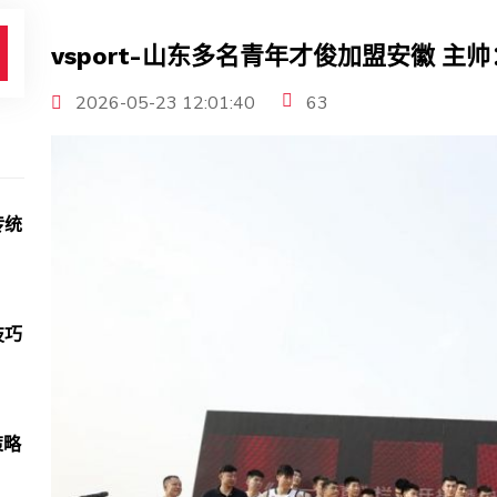
vsport-山东多名青年才俊加盟安徽 主
2026-05-23 12:01:40
63
传统
技巧
策略