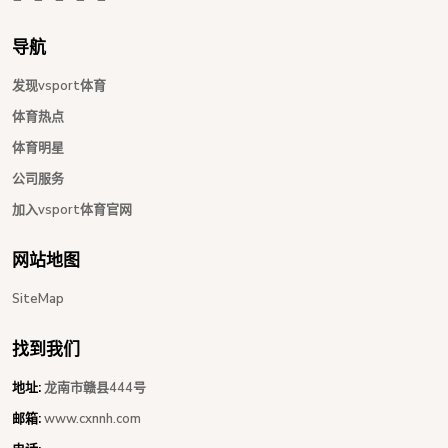
导航
发现vsport体育
体育热点
体育明星
公司服务
加入vsport体育官网
网站地图
SiteMap
找到我们
地址:
龙南市赣县444号
邮箱:
www.cxnnh.com