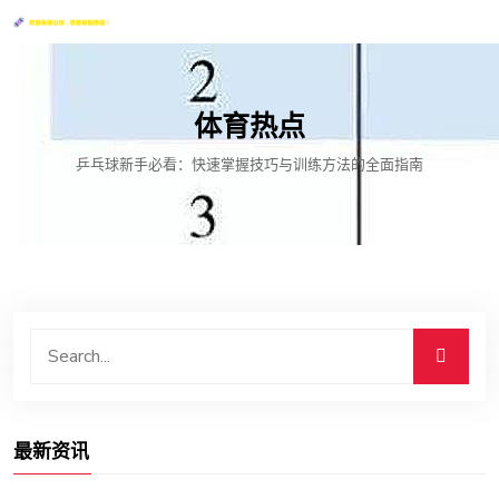
体育热点
乒乓球新手必看：快速掌握技巧与训练方法的全面指南
最新资讯