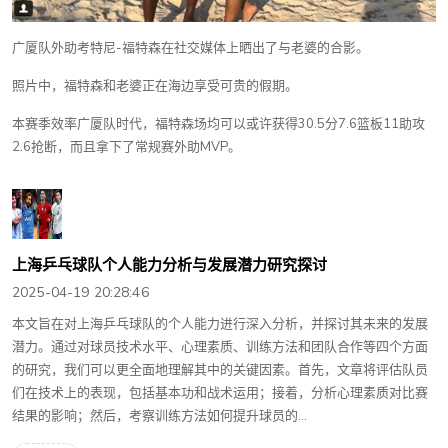
广厦队外助考特尼-福特森在社交媒体上晒出了与老婆的合影。
照片中，福特森和老婆正在海边享受可贵的假期。
本赛季效率广厦队时代，福特森场均可以或许获得30.5分7.6篮板11助攻
2.6抢断，而且拿下了常规赛外助MVP。
上海乒乓球队个人能力分析与发展潜力研究探讨
2025-04-19 20:28:46
本文旨在对上海乒乓球队的个人能力进行深入分析，并探讨其未来的发展
潜力。通过对球员技术水平、心理素质、训练方法和团队合作等四个方面
的研究，我们可以更全面地理解其中的关键因素。首先，文章将评估队员
们在技术上的表现，包括基本功和战术运用；接着，分析心理素质对比赛
结果的影响；然后，考察训练方法如何提升球员的...