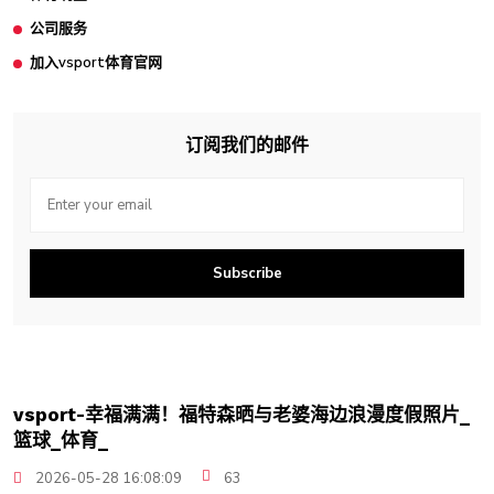
公司服务
加入vsport体育官网
订阅我们的邮件
Subscribe
vsport-幸福满满！福特森晒与老婆海边浪漫度假照片_
篮球_体育_
2026-05-28 16:08:09
63