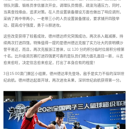
领队刘震、锻练员李信屡次开会，调理队员情感，疏浚沟通压力，同时，
当真查找缘由，追求对策。在人员设置装备摆设方面也做出了响应调剂，
采纳了两中带两小，一老带三小的人员设置装备摆设，要求铺开四肢举
动，提高戍守强度，勇于斗胆进攻。
这些改变获得了较着成效，德州德达终究突围成功，两次杀入裁减赛，持
续两次打进四强，特殊值得一提的是德州德达克服了实力壮大的崇明横沙
誉平易近，而且，两次克服浙江普徕，以 120 分的积分临时位居积分榜第
十名。比升级资历赛打进四强更可喜的是队员们精力面孔面目一新，斗志
愈来愈旺，决定信念愈来愈足，打出了本身应有的程度！
3日15:00澳门赛区小组赛，德州德达率先登场，敌手是实力不俗的深圳世
纪启航。德州德达起首开球，两次进攻未果，深圳世纪启航获得第一分。