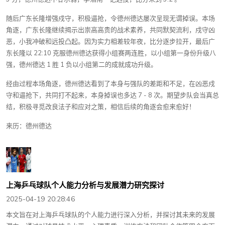
随后广东长隆增强戍守，积极逼抢，令德州德达屡次呈现无谓掉误。本场
角逐，广东长隆继续揭示出崇高高贵的战术素养，共同默契流利，戍守凶
恶，小我冲破和远投凸起。因为实力相差较年夜，比分逐步拉开，最后广
东长隆以 22:10 克服德州德达获得小组赛两连胜，以小组第一身份升级八
强，德州德达 1 胜 1 负以小组第二的成就成功升级。
经由过程本场角逐，德州德达看到了本身与强队的差距和不足，在凶恶戍
守和逼抢下，共同打不起来，本身掉误也多达 7 - 8 次。期望步队会当真总
结，积极寻觅改良法子和应对之策，相信后续的角逐会愈来愈好！
来历：德州德达
上海乒乓球队个人能力分析与发展潜力研究探讨
2025-04-19 20:28:46
本文旨在对上海乒乓球队的个人能力进行深入分析，并探讨其未来的发展