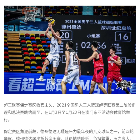
超三联赛保定赛区收官未久，2021全国男人三人篮球超等联赛第二阶段角
逐和总决赛践约而至，在1月3日至1月23日在澳门东亚活动会体育馆举
行。
保定赛区角逐前段，德州德达无疑是压力最年夜的几支球队之一，前四轮
角逐，德州德达屡次折戟资历赛。队员情感降低，负担繁重，压力庞大。