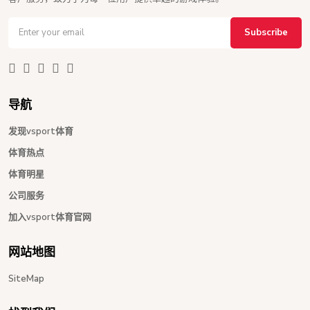
Subscribe
导航
发现vsport体育
体育热点
体育明星
公司服务
加入vsport体育官网
网站地图
SiteMap