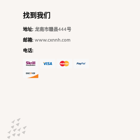
找到我们
地址:
龙南市赣县444号
邮箱:
www.cxnnh.com
电话: