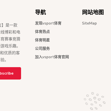
导航
网站地图
发现vsport体育
SiteMap
大吉】是一款
体育热点
在线博彩和电
体育赛事竞猜
体育明星
的游戏乐趣。
公司服务
统和优质的客
加入vsport体育官网
体验。
bscribe