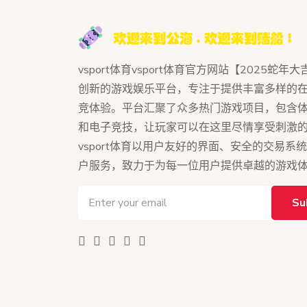
vsport体育vsport体育官方网站【2025蛇年
创新的游戏娱乐平台，专注于提供丰富多样的
竞体验。平台汇聚了众多热门游戏项目，包含
和电子竞技，让玩家可以在这里尽情享受刺激
vsport体育以用户友好的界面、安全的交易系
户服务，致力于为每一位用户提供卓越的游戏
Su