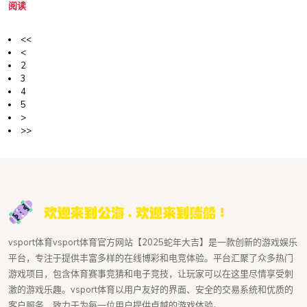
阅读
<<
<
2
3
4
5
>
>>
vsport体育vsport体育官方网站【2025蛇年大吉】是一款创新的游戏娱乐
平台，专注于提供丰富多样的在线博彩和电竞体验。平台汇聚了众多热门
游戏项目，包含体育赛事竞猜和电子竞技，让玩家可以在这里尽情享受刺
激的游戏乐趣。vsport体育以用户友好的界面、安全的交易系统和优质的
客户服务，致力于为每一位用户提供卓越的游戏体验。