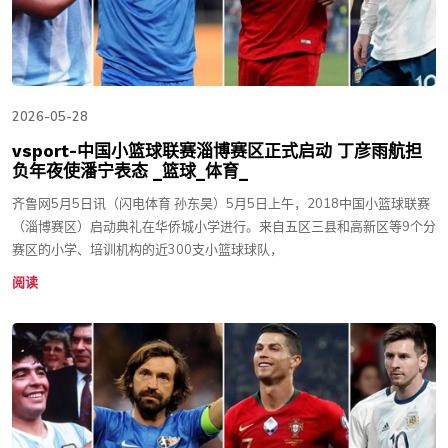
2026-05-28
vsport-中国小篮球联赛淄博赛区正式启动 丁彦雨航担
负年夜使潘宁表态 _篮球_体育_
齐鲁网5月5日讯（闪电体育 孙东昊）5月5日上午，2018中国小篮球联赛
（淄博赛区）启动典礼在华侨城小学进行。来自五区三县和高新区等9个分
赛区的小学、培训机构的近300支小篮球球队，
阅读