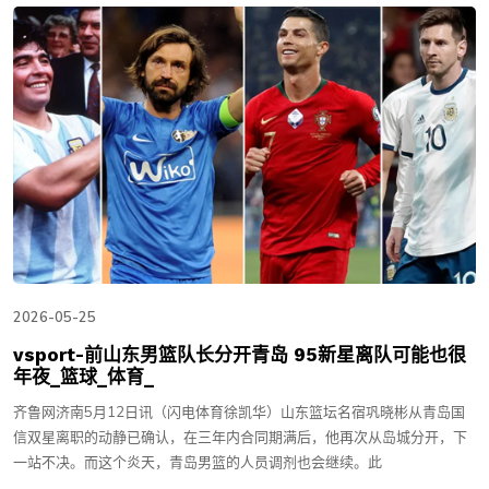
2026-05-25
vsport-前山东男篮队长分开青岛 95新星离队可能也很
年夜_篮球_体育_
齐鲁网济南5月12日讯（闪电体育徐凯华）山东篮坛名宿巩晓彬从青岛国
信双星离职的动静已确认，在三年内合同期满后，他再次从岛城分开，下
一站不决。而这个炎天，青岛男篮的人员调剂也会继续。此