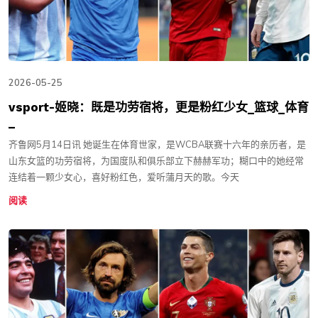
2026-05-25
vsport-姬晓：既是功劳宿将，更是粉红少女_篮球_体育
_
齐鲁网5月14日讯 她诞生在体育世家，是WCBA联赛十六年的亲历者，是
山东女篮的功劳宿将，为国度队和俱乐部立下赫赫军功；糊口中的她经常
连结着一颗少女心，喜好粉红色，爱听蒲月天的歌。今天
阅读